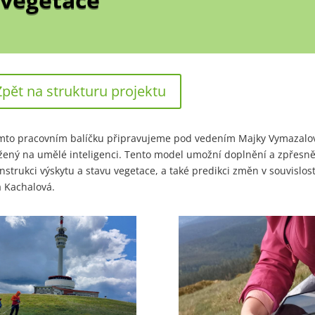
Zpět na strukturu projektu
mto pracovním balíčku připravujeme pod vedením Majky Vymazalov
žený na umělé inteligenci. Tento model umožní doplnění a zpřesně
nstrukci výskytu a stavu vegetace, a také predikci změn v souvislo
 Kachalová.