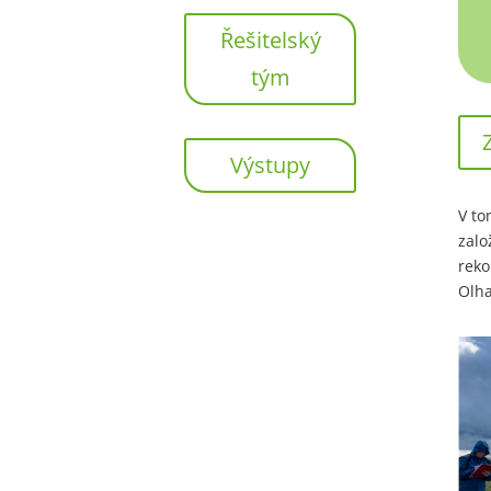
Řešitelský
tým
Výstupy
V to
zalo
reko
Olha