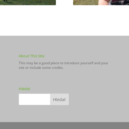
About This Site
This may be a good place to introduce yourself and your
site or include some credits.
Hledat