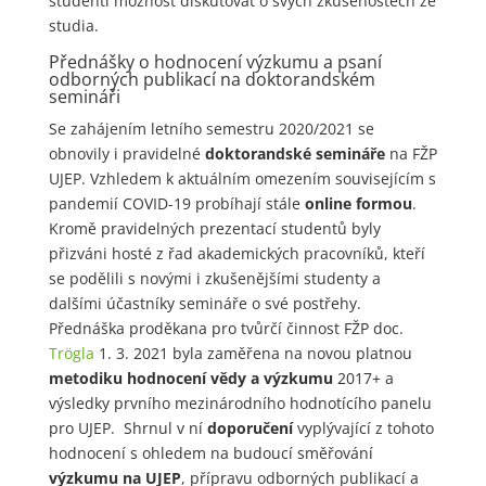
studenti možnost diskutovat o svých zkušenostech ze
studia.
Přednášky o hodnocení výzkumu a psaní
odborných publikací na doktorandském
semináři
Se zahájením letního semestru 2020/2021 se
obnovily i pravidelné
doktorandské semináře
na FŽP
UJEP. Vzhledem k aktuálním omezením souvisejícím s
pandemií COVID-19 probíhají stále
online formou
.
Kromě pravidelných prezentací studentů byly
přizváni hosté z řad akademických pracovníků, kteří
se podělili s novými i zkušenějšími studenty a
dalšími účastníky semináře o své postřehy.
Přednáška proděkana pro tvůrčí činnost FŽP doc.
Trögla
1. 3. 2021 byla zaměřena na novou platnou
metodiku hodnocení vědy a výzkumu
2017+ a
výsledky prvního mezinárodního hodnotícího panelu
pro UJEP. Shrnul v ní
doporučení
vyplývající z tohoto
hodnocení s ohledem na budoucí směřování
výzkumu na UJEP
, přípravu odborných publikací a