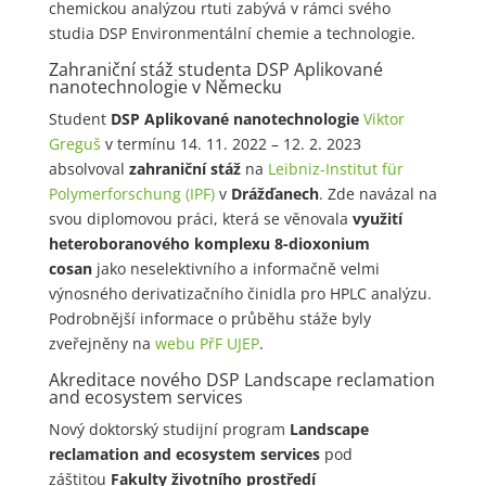
chemickou analýzou rtuti zabývá v rámci svého
studia DSP Environmentální chemie a technologie.
Zahraniční stáž studenta DSP Aplikované
nanotechnologie v Německu
Student
DSP Aplikované nanotechnologie
Viktor
Greguš
v termínu 14. 11. 2022 – 12. 2. 2023
absolvoval
zahraniční stáž
na
Leibniz-Institut für
Polymerforschung (IPF)
v
Drážďanech
. Zde navázal na
svou diplomovou práci, která se věnovala
využití
heteroboranového komplexu 8-dioxonium
cosan
jako neselektivního a informačně velmi
výnosného derivatizačního činidla pro HPLC analýzu.
Podrobnější informace o průběhu stáže byly
zveřejněny na
webu PřF UJEP
.
Akreditace nového DSP Landscape reclamation
and ecosystem services
Nový doktorský studijní program
Landscape
reclamation and ecosystem services
pod
záštitou
Fakulty životního prostředí