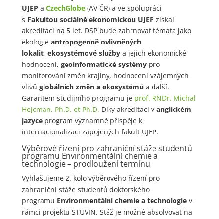
UJEP
a
CzechGlobe
(AV ČR) a ve spolupráci
s
Fakultou sociálně ekonomickou UJEP
získal
akreditaci na 5 let. DSP bude zahrnovat témata jako
ekologie
antropogenně ovlivněných
lokalit
,
ekosystémové služby
a jejich ekonomické
hodnocení,
geoinformatické systémy
pro
monitorování změn krajiny, hodnocení vzájemných
vlivů
globálních změn a ekosystémů
a další.
Garantem studijního programu je
prof. RNDr. Michal
Hejcman, Ph.D. et Ph.D.
Díky akreditaci v
anglickém
jazyce
program významně přispěje k
internacionalizaci zapojených fakult UJEP.
Výběrové řízení pro zahraniční stáže studentů
programu Environmentální chemie a
technologie – prodloužení termínu
Vyhlašujeme 2. kolo výběrového řízení pro
zahraniční stáže studentů doktorského
programu
Environmentální chemie a technologie
v
rámci projektu STUVIN. Stáž je možné absolvovat na