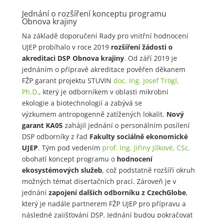
Jednání o rozšíření konceptu programu
Obnova krajiny
Na základě doporučení Rady pro vnitřní hodnocení
UJEP probíhalo v roce 2019
rozšíření žádosti o
akreditaci DSP Obnova krajiny
. Od září 2019 je
jednáním o přípravě akreditace pověřen děkanem
FŽP garant projektu STUVIN
doc. Ing. Josef Trögl,
Ph.D.
, který je odborníkem v oblasti mikrobní
ekologie a biotechnologií a zabývá se
výzkumem antropogenně zatížených lokalit.
Nový
garant KA05
zahájil jednání o personálním posílení
DSP odborníky z řad
Fakulty sociálně ekonomické
UJEP
. Tým pod vedením
prof. Ing. Jiřiny Jílkové, CSc.
obohatí koncept programu o
hodnocení
ekosystémových služeb
, což podstatně rozšíří okruh
možných témat disertačních prací. Zároveň je v
jednání
zapojení dalších odborníku z CzechGlobe
,
který je nadále partnerem FŽP UJEP pro přípravu a
následné zajišťování DSP. Jednání budou pokračovat