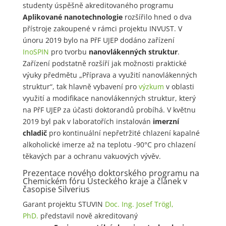
studenty úspěšně akreditovaného programu
Aplikované nanotechnologie
rozšířilo hned o dva
přístroje zakoupené v rámci projektu INVUST. V
únoru 2019 bylo na PřF UJEP dodáno zařízení
InoSPIN
pro tvorbu
nanovlákenných struktur
.
Zařízení podstatně rozšíří jak možnosti praktické
výuky předmětu „Příprava a využití nanovlákenných
struktur“, tak hlavně vybavení pro
výzkum
v oblasti
využití a modifikace nanovlákenných struktur, který
na PřF UJEP za účasti doktorandů probíhá. V květnu
2019 byl pak v laboratořích instalován
imerzní
chladič
pro kontinuální nepřetržité chlazení kapalné
alkoholické imerze až na teplotu -90°C pro chlazení
těkavých par a ochranu vakuových vývěv.
Prezentace nového doktorského programu na
Chemickém fóru Ústeckého kraje a článek v
časopise Silverius
Garant projektu STUVIN
Doc. Ing. Josef Trögl,
PhD.
představil nově akreditovaný