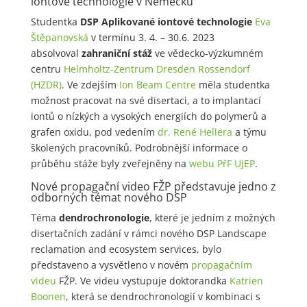
iontové technologie v Německu
Studentka
DSP Aplikované iontové technologie
Eva
Štěpanovská
v termínu 3. 4. – 30.6. 2023
absolvoval
zahraniční stáž
ve vědecko-výzkumném
centru
Helmholtz-Zentrum Dresden Rossendorf
(HZDR)
. Ve zdejším
Ion Beam Centre
měla studentka
možnost pracovat na své disertaci, a to implantací
iontů o nízkých a vysokých energiích do polymerů a
grafen oxidu, pod vedením
dr. René Hellera
a týmu
školených pracovníků. Podrobnější informace o
průběhu stáže byly zveřejněny na
webu PřF UJEP
.
Nové propagační video FŽP představuje jedno z
odborných témat nového DSP
Téma
dendrochronologie
, které je jedním z možných
disertačních zadání v rámci nového DSP Landscape
reclamation and ecosystem services, bylo
představeno a vysvětleno v novém
propagačním
videu
FŽP. Ve videu vystupuje doktorandka
Katrien
Boonen
, která se dendrochronologií v kombinaci s