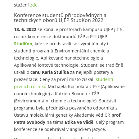
stažení
zde
.
Konference studentů přírodovědných a
technických oborů UJEP StudKon 2022
13. 6. 2022
se konal v prostorách kampusu UJEP již 5.
ročník konference doktorandů FŽP a PřF UJEP
StudKon
, kde se představili se svými tématy i
studenti programů Environmentální chemie a
technologie, Aplikované nanotechnologie a
Aplikované iontové technologie. Studenti se tradičně
utkali o
cenu Karla Štulíka
za nejlepší postery a
prezentace. Ceny za první místo získali
studenti
prvních ročníků
Michaela Kocholatá z PřF (Aplikované
nanotechnologie) a Katrien Boonen z FŽP
(Environmentální chemie a technologie). Součástí
programu byla přednáška pozvaného odborníka z
Ústavu molekulární genetiky Akademie věd ČR
prof.
Petra Svobody
na téma
Etika ve vědě
. Celý program
konference se odehrával v anglickém jazyce.