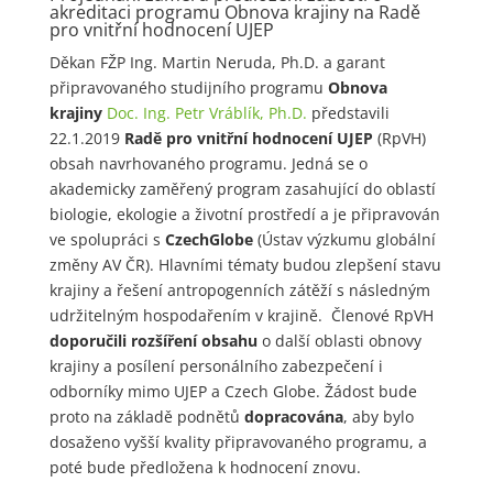
akreditaci programu Obnova krajiny na Radě
pro vnitřní hodnocení UJEP
Děkan FŽP Ing. Martin Neruda, Ph.D. a garant
připravovaného studijního programu
Obnova
krajiny
Doc. Ing. Petr Vráblík, Ph.D.
představili
22.1.2019
Radě pro vnitřní hodnocení UJEP
(RpVH)
obsah navrhovaného programu. Jedná se o
akademicky zaměřený program zasahující do oblastí
biologie, ekologie a životní prostředí a je připravován
ve spolupráci s
CzechGlobe
(Ústav výzkumu globální
změny AV ČR). Hlavními tématy budou zlepšení stavu
krajiny a řešení antropogenních zátěží s následným
udržitelným hospodařením v krajině. Členové RpVH
doporučili rozšíření obsahu
o další oblasti obnovy
krajiny a posílení personálního zabezpečení i
odborníky mimo UJEP a Czech Globe. Žádost bude
proto na základě podnětů
dopracována
, aby bylo
dosaženo vyšší kvality připravovaného programu, a
poté bude předložena k hodnocení znovu.