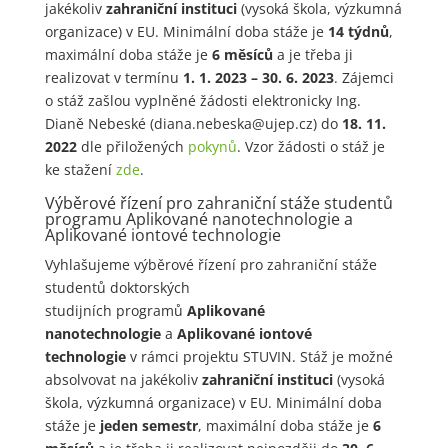
jakékoliv
zahraniční instituci
(vysoká škola, výzkumná
organizace) v EU. Minimální doba stáže je
14 týdnů
,
maximální doba stáže je
6 měsíců
a je třeba ji
realizovat v termínu
1. 1. 2023 – 30. 6. 2023
. Zájemci
o stáž zašlou vyplněné žádosti elektronicky Ing.
Dianě Nebeské (diana.nebeska@ujep.cz) do
18. 11.
2022
dle přiložených
pokynů
. Vzor žádosti o stáž je
ke stažení
zde
.
Výběrové řízení pro zahraniční stáže studentů
programu Aplikované nanotechnologie a
Aplikované iontové technologie
Vyhlašujeme výběrové řízení pro zahraniční stáže
studentů doktorských
studijních programů
Aplikované
nanotechnologie
a
Aplikované iontové
technologie
v rámci projektu STUVIN. Stáž je možné
absolvovat na jakékoliv
zahraniční instituci
(vysoká
škola, výzkumná organizace) v EU. Minimální doba
stáže je
jeden semestr
, maximální doba stáže je
6