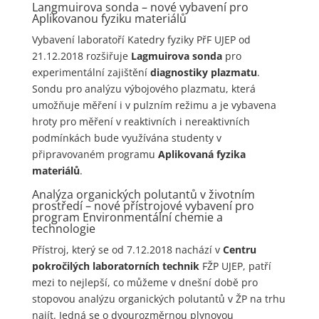
Langmuirova sonda – nové vybavení pro
Aplikovanou fyziku materiálů
Vybavení laboratoří Katedry fyziky PřF UJEP od
21.12.2018 rozšiřuje
Lagmuirova sonda
pro
experimentální zajištění
diagnostiky plazmatu
.
Sondu pro analýzu výbojového plazmatu, která
umožňuje měření i v pulzním režimu a je vybavena
hroty pro měření v reaktivních i nereaktivních
podmínkách bude využívána studenty v
připravovaném programu
Aplikovaná fyzika
materiálů
.
Analýza organických polutantů v životním
prostředí – nové přístrojové vybavení pro
program Environmentální chemie a
technologie
Přístroj, který se od 7.12.2018 nachází v
Centru
pokročilých laboratorních technik
FŽP UJEP, patří
mezi to nejlepší, co můžeme v dnešní době pro
stopovou analýzu organických polutantů v ŽP na trhu
najít. Jedná se o dvourozměrnou plynovou