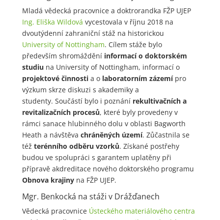
Mladá vědecká pracovnice a doktrorandka FŽP UJEP
Ing. Eliška Wildová
vycestovala v říjnu 2018 na
dvoutýdenní zahraniční stáž na historickou
University of Nottingham
. Cílem stáže bylo
především shromáždění
informací o doktorském
studiu
na University of Nottingham, informací o
projektové činnosti
a o
laboratorním zázemí
pro
výzkum skrze diskuzi s akademiky a
studenty. Součástí bylo i poznání
rekultivačních a
revitalizačních procesů
, které byly provedeny v
rámci sanace hlubinného dolu v oblasti Bagworth
Heath a návštěva
chráněných území
. Zůčastnila se
též
terénního odběru vzorků
. Získané postřehy
budou ve spolupráci s garantem uplatěny při
přípravě akdreditace nového doktorského programu
Obnova krajiny
na FŽP UJEP.
Mgr. Benkocká na stáži v Drážďanech
Vědecká pracovnice
Ústeckého materiálového centra