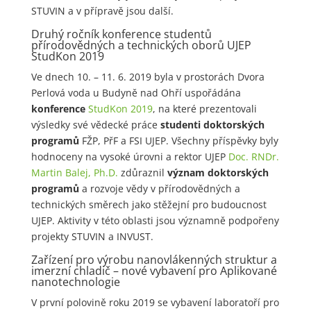
STUVIN a v přípravě jsou další.
Druhý ročník konference studentů
přírodovědných a technických oborů UJEP
StudKon 2019
Ve dnech 10. – 11. 6. 2019 byla v prostorách Dvora
Perlová voda u Budyně nad Ohří uspořádána
konference
StudKon 2019
, na které prezentovali
výsledky své vědecké práce
studenti doktorských
programů
FŽP, PřF a FSI UJEP. Všechny příspěvky byly
hodnoceny na vysoké úrovni a rektor UJEP
Doc. RNDr.
Martin Balej, Ph.D.
zdůraznil
význam doktorských
programů
a rozvoje vědy v přírodovědných a
technických směrech jako stěžejní pro budoucnost
UJEP. Aktivity v této oblasti jsou významně podpořeny
projekty STUVIN a INVUST.
Zařízení pro výrobu nanovlákenných struktur a
imerzní chladič – nové vybavení pro Aplikované
nanotechnologie
V první polovině roku 2019 se vybavení laboratoří pro