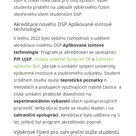
UJEP a získat nová data pro svůj výzkum. Výběr
studenta proběhl na základě výběrového řízení
otevřeného všem studentům DSP.
Akreditace nového DSP Aplikované iontové
technologie
V lednu 2022 bylo vydáno rozhodnutí o udělení
akreditace novému DSP
Aplikované iontové
technologie
. Program je akreditován ve spolupráci
PřF UJEP
,
Ústavu jaderné fyziky AV ČR
a
Centrem
výzkumu Řež
. Jde tak o unikátní spojení univerzity,
výzkumné instituce a soukromého subjektu. Student
si během studia osvojí
teoretické poznatky
o
metodách a postupech využívajících nabité částice a
získá unikátní praktické dovednosti na
experimentálním vybavení
všech spolupracujících
pracovišť. Velký důraz bude ve studiu kladen i na
zahraniční spolupráci
. Akreditace byla udělena na 5
let, jelikož byl program akreditován poprvé.
Výběrové řízení pro zahraniční stáže studentů