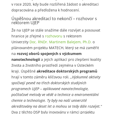
v roce 2020, kdy bude rozšířená žádost o akreditaci
dopracována a předložena k hodnocení.
Úspěšnou akreditací to nekončí – rozhovor s
rektorem UJEP
Že na UJEP se stále snažíme dále rozvíjet a posouvat
hranice je zřejmé s
rozhovoru
s rektorem
Univerzity
Doc. RNDr. Martinem Balejem, Ph.D.
o
plánovaném projektu MATECH, který se má zaměřit
na
rozvoj oborů spojených s výzkumem
nanotechnologií
a jejich aplikací pro zlepšení kvality
života a životního prostředí zejména v Ústeckém
kraji. Úspěšné
akreditace doktorských programů
hrají v tomto záměru klíčovou roli.
„Výzkumné aktivity
spočívají pevně na třech doktorských studijních
programech UJEP – aplikované nanotechnologie,
počítačové metody ve vědě a technice a enviromentální
chemie a technologie. Ty byly na naší univerzitě
akreditovány na deset let a mohou se tedy dále rozvíjet.“
Dva z těchto DSP byly inovovány v rámci projektu