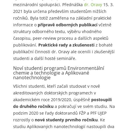
mezinárodní spolupráci. Přednáška
dr. Oravy
15. 3.
2021 byla určena především studentům nižších
ročníků. Byla totiž zaměřena na základní praktické
informace o
přípravě odborných publikací
včetně
struktury odborného textu, výběru vhodného
časopisu, peer-review procesu a dalších aspektů
publikování.
Praktické rady a zkušenosti
z bohaté
publikační činnosti dr. Oravy ale ocenili i zkušenější
studenti a další hosté semináře.
Noví studenti programů Environmentální
chemie a technologie a Aplikované
nanotechnologie
Všichni studenti, kteří začali studovat v nově
akreditovaných doktorských programech v
akademickém roce 2019/2020, úspěšně
postoupili
do druhého ročníku
a pokračují ve svém studiu. Na
podzim 2020 se řady doktorandů FŽP a PřF UJEP
rozrostly o
nové studenty prvního ročníku
. Ke
studiu Aplikovaných nanotechnologií nastoupili dva