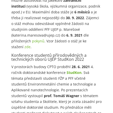
možné absolvovat na jakékoliv
zahraniční
instituci
(vysoká škola, výzkumná organizace, podnik
apod.) v EU. Maximální doba stáže je
6 měsíců
a je
třeba ji realizovat nejpozději do
30. 9. 2022
. Zájemci
o stáž mohou odevzdávat vyplněné žádosti na
studijním oddělení PřF UJEP p. Marešové
(katerina.maresova@ujep.cz) do
6. 9. 2021
dle
přiložených
pokynů
. Vzor žádosti o stáž je ke
stažení
zde
.
Konference studentů přírodovědných a
technických oborů UJEP StudKon 2022
V prostorách budovy CPTO proběhl
28. 6. 2021
4.
ročník doktorandské konference
StudKon
. Svá
témata představili studenti FŽP a PřF včetně
studentů Environmnetální chemie a technologie a
Aplikované nanotechnologie. Po prezentacích
studentů vystoupil
prof. Tomáš Wagner
s tématem
vztahu studenta a školitele, který je zcela zásadní pro
úspěšné doktorské studium. Po přednášce měli