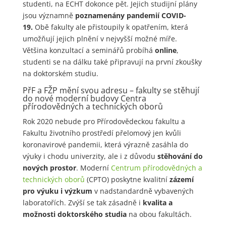
studenti, na ECHT dokonce pět. Jejich studijní plány
jsou významně
poznamenány pandemií COVID-
19.
Obě fakulty ale přistoupily k opatřením, která
umožňují jejich plnění v nejvyšší možné míře.
Většina konzultací a seminářů probíhá
online
,
studenti se na dálku také připravují na první zkoušky
na doktorském studiu.
PřF a FŽP mění svou adresu – fakulty se stěhují
do nové moderní budovy Centra
přírodovědných a technických oborů
Rok 2020 nebude pro Přírodovědeckou fakultu a
Fakultu životního prostředí přelomový jen kvůli
koronavirové pandemii, která výrazně zasáhla do
výuky i chodu univerzity, ale i z důvodu
stěhování do
nových prostor
. Moderní
Centrum přírodovědných a
technických oborů
(CPTO) poskytne kvalitní
zázemí
pro výuku i výzkum
v nadstandardně vybavených
laboratořích. Zvýší se tak zásadně i
kvalita a
možnosti doktorského studia
na obou fakultách.