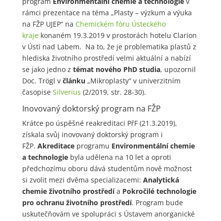
program
Environmentální chemie a technologie
v
rámci prezentace na téma „Plasty – výzkum a výuka
na FŽP UJEP“ na
Chemickém fóru Ústeckého
kraje
konaném 19.3.2019 v prostorách hotelu Clarion
v Ústí nad Labem. Na to, že je problematika plastů z
hlediska životního prostředí velmi aktuální a nabízí
se jako jedno z
témat nového PhD studia
, upozornil
Doc. Trögl v
článku
„Mikroplasty“ v univerzitním
časopise
Silverius
(2/2019, str. 28-30).
Inovovaný doktorský program na FŽP
Krátce po úspěšné reakreditaci PřF (21.3.2019),
získala svůj inovovaný doktorský program i
FŽP.
Akreditace
programu
Environmentální chemie
a technologie
byla udělena na 10 let a oproti
předchozímu oboru dává studentům nově možnost
si zvolit mezi dvěma specializacemi:
Analytická
chemie životního prostředí
a
Pokročilé technologie
pro ochranu životního prostředí
. Program bude
uskutečňovám ve spolupráci s Ústavem anorganické