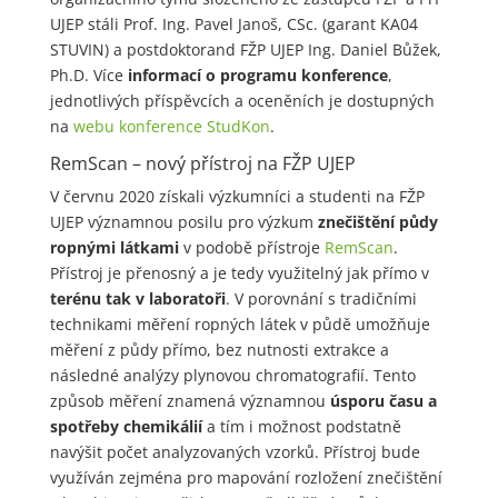
UJEP stáli Prof. Ing. Pavel Janoš, CSc. (garant KA04
STUVIN) a postdoktorand FŽP UJEP Ing. Daniel Bůžek,
Ph.D. Více
informací o programu konference
,
jednotlivých příspěvcích a oceněních je dostupných
na
webu konference StudKon
.
RemScan – nový přístroj na FŽP UJEP
V červnu 2020 získali výzkumníci a studenti na FŽP
UJEP významnou posilu pro výzkum
znečištění půdy
ropnými látkami
v podobě přístroje
RemScan
.
Přístroj je přenosný a je tedy využitelný jak přímo v
terénu tak v laboratoři
. V porovnání s tradičními
technikami měření ropných látek v půdě umožňuje
měření z půdy přímo, bez nutnosti extrakce a
následné analýzy plynovou chromatografií. Tento
způsob měření znamená významnou
úsporu času a
spotřeby chemikálií
a tím i možnost podstatně
navýšit počet analyzovaných vzorků. Přístroj bude
využíván zejména pro mapování rozložení znečištění