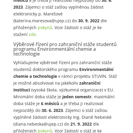
měsíců
a je třeba ji realizovat nejpozději do
30. 6.
2023
. Zájemci o stáž zašlou vyplněnou žádost
elektronicky p. Marešové
(katerina.maresova@ujep.cz) do
30. 9. 2022
dle
přiložených
pokynů
. Vzor žádosti o stáž je ke
stažení
zde
.
Výběrové řízení pro zahraniční stáže studentů
programu Environmentální chemie a
technologie
Vyhlašujeme výběrové řízení pro zahraniční stáže
studentů doktorského programu
Environmentální
chemie a technologie
v rámci projektu STUVIN. Stáž
je možné absolvovat na jakékoliv
zahraniční
instituci
(vysoká škola, výzkumná organizace) v EU.
Minimální doba stáže je
jeden semestr
, maximální
doba stáže je
6 měsíců
a je třeba ji realizovat
nejpozději do
30. 6. 2023
. Zájemci o stáž zašlou
vyplněné žádosti elektronicky Ing. Dianě Nebeské
(diana.nebeska@ujep.cz) do
21. 9. 2022
dle
přiložených
pokynů
. Vzor žádosti o stáž je ke