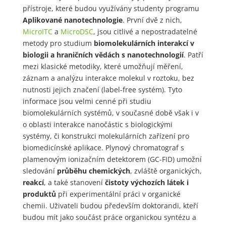
přístroje, které budou využívány studenty programu
Aplikované nanotechnologie
. První dvě z nich,
MicroITC
a
MicroDSC
, jsou citlivé a nepostradatelné
metody pro studium
biomolekulárních interakcí v
biologii a hraničních vědách s nanotechnologií
. Patří
mezi klasické metodiky, které umožňují měření,
záznam a analýzu interakce molekul v roztoku, bez
nutnosti jejich značení (label-free systém). Tyto
informace jsou velmi cenné při studiu
biomolekulárních systémů, v současné době však i v
o oblasti interakce nanočástic s biologickými
systémy, či konstrukci molekulárních zařízení pro
biomedicínské aplikace. Plynový chromatograf s
plamenovým ionizačním detektorem (GC-FID) umožní
sledování
průběhu chemických
, zvláště organických,
reakcí
, a také stanovení
čistoty výchozích látek i
produktů
při experimentální práci v organické
chemii. Uživateli budou především doktorandi, kteří
budou mít jako součást práce organickou syntézu a