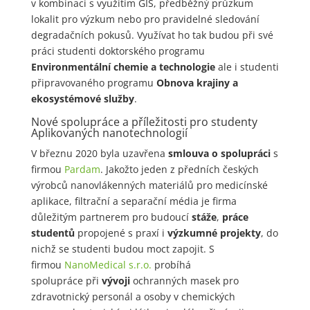
v kombinaci s využitím GIS, předběžný průzkum
lokalit pro výzkum nebo pro pravidelné sledování
degradačních pokusů. Využívat ho tak budou při své
práci studenti doktorského programu
Environmentální chemie a technologie
ale i studenti
připravovaného programu
Obnova krajiny a
ekosystémové služby
.
Nové spolupráce a příležitosti pro studenty
Aplikovaných nanotechnologií
V březnu 2020 byla uzavřena
smlouva o spolupráci
s
firmou
Pardam
. Jakožto jeden z předních českých
výrobců nanovlákenných materiálů pro medicínské
aplikace, filtrační a separační média je firma
důležitým partnerem pro budoucí
stáže
,
práce
studentů
propojené s praxí i
výzkumné projekty
, do
nichž se studenti budou moct zapojit. S
firmou
NanoMedical s.r.o.
probíhá
spolupráce při
vývoji
ochranných masek pro
zdravotnický personál a osoby v chemických