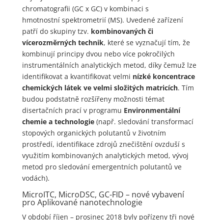
chromatografii (GC x GC) v kombinaci s
hmotnostní spektrometrií (MS). Uvedené zařízení
patří do skupiny tzv.
kombinovaných či
vícerozměrných technik
, které se vyznačují tím, že
kombinují principy dvou nebo více pokročilých
instrumentálních analytických metod, díky čemuž lze
identifikovat a kvantifikovat velmi
nízké koncentrace
chemických látek ve velmi složitých matricích
. Tím
budou podstatně rozšířeny možnosti témat
disertačních prací v programu
Environmentální
chemie a technologie
(např. sledování transformací
stopových organických polutantů v životním
prostředí, identifikace zdrojů znečištění ovzduší s
využitím kombinovaných analytických metod, vývoj
metod pro sledování emergentních polutantů ve
vodách).
MicroITC, MicroDSC, GC-FID – nové vybavení
pro Aplikované nanotechnologie
V období říjen – prosinec 2018 byly pořízeny tři nové