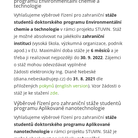
programu Environmentální chemie a
technologie
Vyhlašujeme výběrové řízení pro zahraniční
stáže
studentů doktorského programu Environmentální
chemie a technologie
v rámci projektu STUVIN. Stáž
je možné absolvovat na jakékoliv
zahraniční
instituci
(vysoká škola, výzkumná organizace, podnik
apod.) v EU. Maximální doba stáže je
6 měsíců
a je
třeba ji realizovat nejpozději do
30. 9. 2022
. Zájemci
o stáž mohou odevzdávat vyplněné
žádosti elektronicky Ing. Dianě Nebeské
(diana.nebeska@ujep.cz) do
31. 8. 2021
dle
přiložených
pokynů
(
english version
). Vzor žádosti o
stáž je ke stažení
zde
.
Výběrové řízení pro zahraniční stáže studentů
programu Aplikované nanotechnologie
Vyhlašujeme výběrové řízení pro zahraniční
stáže
studentů doktorského programu Aplikované
nanotechnologie
v rámci projektu STUVIN. Stáž je