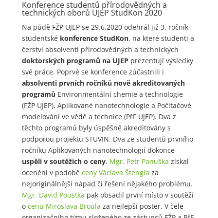
Konference studentů přírodovědných a
technických oborů UJEP StudKon 2020
Na půdě FŽP UJEP se 29.6.2020 odehrál již 3. ročník
studentské
konference StudKon
, na které studenti a
čerství absolventi přírodovědných a technických
doktorských programů na UJEP
prezentují výsledky
své práce. Poprvé se konference zúčastnili i
absolventi prvních ročníků nově akreditovaných
programů
Environmentální chemie a technologie
(FŽP UJEP), Aplikované nanotechnologie a Počítačové
modelování ve vědě a technice (PřF UJEP). Dva z
těchto programů byly úspěšně akreditovány s
podporou projektu STUVIN. Dva ze studentů prvního
ročníku Aplikovaných nanotechnologií dokonce
uspěli v soutěžích o ceny
.
Mgr. Petr Panuška
získal
ocenění v podobě
ceny Václava Štengla
za
nejoriginálnější nápad či řešení nějakého problému.
Mgr. David Poustka
pak obsadil první místo v soutěži
o
cenu Miroslava Broula
za nejlepší poster. V čele
organizačního týmu složeného ze zástupců FŽP a PřF