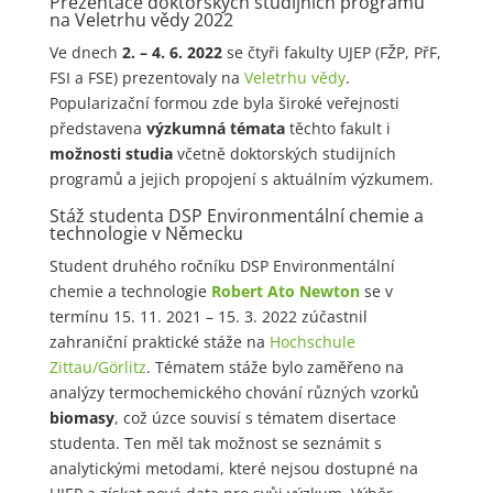
Prezentace doktorských studijních programů
na Veletrhu vědy 2022
Ve dnech
2. – 4. 6. 2022
se čtyři fakulty UJEP (FŽP, PřF,
FSI a FSE) prezentovaly na
Veletrhu vědy
.
Popularizační formou zde byla široké veřejnosti
představena
výzkumná témata
těchto fakult i
možnosti studia
včetně doktorských studijních
programů a jejich propojení s aktuálním výzkumem.
Stáž studenta DSP Environmentální chemie a
technologie v Německu
Student druhého ročníku DSP Environmentální
chemie a technologie
Robert Ato Newton
se v
termínu 15. 11. 2021 – 15. 3. 2022 zúčastnil
zahraniční praktické stáže na
Hochschule
Zittau/Görlitz
. Tématem stáže bylo zaměřeno na
analýzy termochemického chování různých vzorků
biomasy
, což úzce souvisí s tématem disertace
studenta. Ten měl tak možnost se seznámit s
analytickými metodami, které nejsou dostupné na