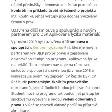
náplní přednášky i demonstrace těchto procesů na
konkrétním příkladu úspěšně řešeného projektu
Ing. Koutníka, jehož výstupy jsou dodnes využívány
firmou v praxi.
Uzavřena dílčí smlouva o spolupráci s novým
partnerem pro DSP Aplikovaná fyzika materiálů
V prosinci 2019 byla uzavřena
dílčí smlouva o
spolupráci
s
Centrem výzkumu Řež
, které je novým
partnerem PřF UJEP pro přípravu a zajišťování
doktorského studijního programu Aplikovaná fyzika
materiálů. Tato smlouva navazuje na rámcovou
smlouvu o spolupráci uzavřenou již v roce 2018 a
konkretizuje podmínky zapojení CV Řež do DSP. CV
Řež bude
partnerským školícím pracovištěm
doktorandů, jejichž školiteli budou jeho zaměstnanci.
Studenti nového programu tak budou mít přístup ke
špičkovému vybavení a budou
vedeni odborníky z
praxe
. CV Řež se zároveň aktivně podílí na přípravě
akreditace.