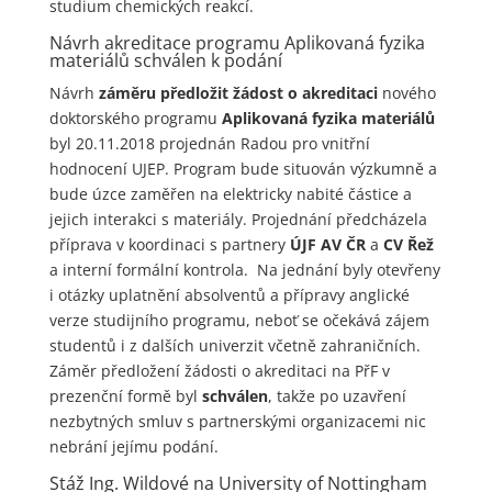
studium chemických reakcí.
Návrh akreditace programu Aplikovaná fyzika
materiálů schválen k podání
Návrh
záměru předložit žádost o akreditaci
nového
doktorského programu
Aplikovaná fyzika materiálů
byl 20.11.2018 projednán Radou pro vnitřní
hodnocení UJEP. Program bude situován výzkumně a
bude úzce zaměřen na elektricky nabité částice a
jejich interakci s materiály. Projednání předcházela
příprava v koordinaci s partnery
ÚJF AV ČR
a
CV Řež
a interní formální kontrola. Na jednání byly otevřeny
i otázky uplatnění absolventů a přípravy anglické
verze studijního programu, neboť se očekává zájem
studentů i z dalších univerzit včetně zahraničních.
Záměr předložení žádosti o akreditaci na PřF v
prezenční formě byl
schválen
, takže po uzavření
nezbytných smluv s partnerskými organizacemi nic
nebrání jejímu podání.
Stáž Ing. Wildové na University of Nottingham