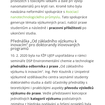
provozech s toxickými látkami a dále při vývoji
nanomateriálů pro krytí ran. Kromě toho byla
navázána neformální spolupráce s
Asociací
nanotechnologického průmyslu
. Tato spolupráce
generuje témata výzkumných prací, nabízí praxe
studentům a následně i
pracovní příležitosti
po
ukončení studia.
Přednáška „Od základního výzkumu k
inovacím“ pro doktorandy inovovaných
programů
10. 2. 2020 byla na FŽP UJEP uspořádána v rámci
semináře DSP Environmentální chemie a technologie
přednáška odborníka z praxe
„Od základního
výzkumu k inovacím“. Ing. Petr Koutník z Unipetrol
výzkumně vzdělávacího centra seznámil studenty
doktorského studia a další účastníky přednášky s
teoretickými i praktickými aspekty
převodu výsledků
výzkumu do praxe
. Vedle představení koncepce
jednotlivých
kategorií výzkumu
podstatných
zejména z hlediska podávání a řešení projektů byla