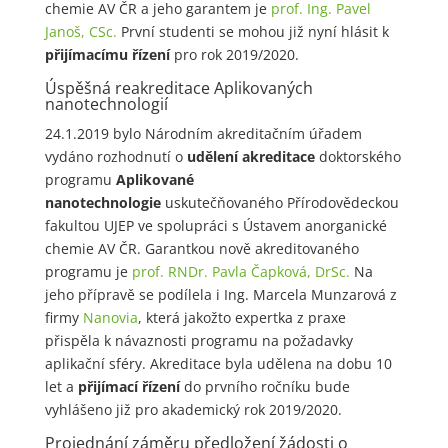
chemie AV ČR a jeho garantem je
prof. Ing. Pavel
Janoš, CSc.
První studenti se mohou již nyní hlásit k
přijímacímu řízení
pro rok 2019/2020.
Úspěšná reakreditace Aplikovaných
nanotechnologií
24.1.2019 bylo Národním akreditačním úřadem
vydáno rozhodnutí o
udělení akreditace
doktorského
programu
Aplikované
nanotechnologie
uskutečňovaného Přírodovědeckou
fakultou UJEP ve spolupráci s Ústavem anorganické
chemie AV ČR. Garantkou nově akreditovaného
programu je
prof. RNDr. Pavla Čapková, DrSc.
Na
jeho přípravě se podílela i Ing. Marcela Munzarová z
firmy
Nanovia
, která jakožto expertka z praxe
přispěla k návaznosti programu na požadavky
aplikační sféry. Akreditace byla udělena na dobu 10
let a
přijímací řízení
do prvního ročníku bude
vyhlášeno již pro akademický rok 2019/2020.
Projednání záměru předložení žádosti o