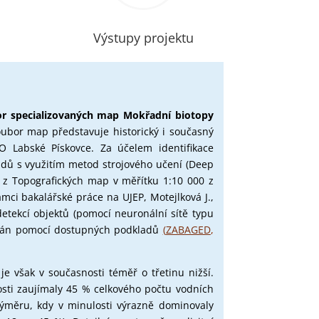
Výstupy projektu
or
specializovaných map
Mokřadní
biotopy
oubor map představuje historický i současný
 Labské Pískovce. Za účelem identifikace
dů s využitím metod strojového učení (Deep
1 z Topografických map v měřítku 1:10 000 z
 rámci bakalářské práce na UJEP, Motejlková J.,
detekcí objektů (pomocí neuronální sítě typu
lován pomocí dostupných podkladů
(
ZABAGED
,
e však v současnosti téměř o třetinu nižší.
sti zaujímaly 45 % celkového počtu vodních
 výměru, kdy v minulosti výrazně dominovaly