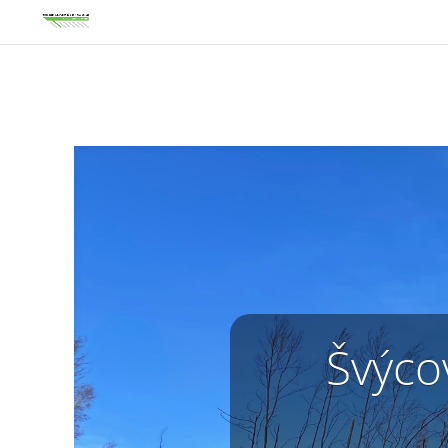
Švýco