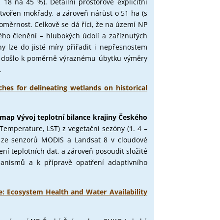
18 na 45 %). Detailní prostorově explicitní
 tvořen mokřady, a zároveň nárůst o 51 ha (s
měrnost. Celkově se dá říci, že na území NP
ho členění – hlubokých údolí a zaříznutých
ny lze do jisté míry přiřadit i nepřesnostem
bí došlo k poměrně výraznému úbytku výměry
.
hes for delineating wetlands on historical
map Vývoj teplotní bilance krajiny Českého
Temperature, LST) z vegetační sezóny (1. 4 –
y ze senzorů MODIS a Landsat 8 v cloudové
ní teplotních dat, a zároveň posoudit složité
hanismů a k přípravě opatření adaptivního
e: Ecosystem Health and Water Availability