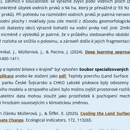
 zatímco v současnosti se výrazně zvýšil podíl vodních ploch (z 
konkrétně úbytek vodních prvků o 94 ha, který je převážně (z 93 %)
vků). Při pohledu na rozmístění vodních prvků je patrná nerovno
vodní plochy i mokřady jsou zde menší z důvodu geomorfologické
sti (katastry obcí) výrazně bohatší na vodní prvky než jiné. Změ
, nicméně z výsledků je patrné, že v průběhu sledovaného obdo
rozloha se snížila o polovinu, a zároveň došlo k jejich fragmentaci
al, J., Müllerová, J., & Pacina, J. (2024).
Deep learning approac
 1400-1411
.
 a teplotní bilance v krajině
“ byl vytvořen
Soubor specializovaných 
plikace
anebo ke stažení jako
pdf
.
Teploty povrchu (Land Surface 
ho parku České Švýcarsko a CHKO Labské pískovce byly odvozen
ho modelu a strojového učení bylo možno zvýšit prostorové rozliše
Satelitní data mohou sloužit jako prostředek k pochopení mec
či hrozbám souvisejícím s klimatickou změnou.
lánku Müllerová, J., & Šiffel, E. (2025).
Cooling the Land Surfac
imate Change
. Ecological Indicators, 172, 113265.