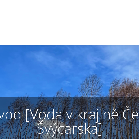
vod [Voda v krajině Č
Švýcarska]