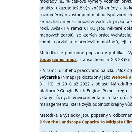
mokřady (83 % celkové výměry vodních prvků),
analýza ukazuje ještě výraznější změny, a to 
rovnoměrným zastoupením obou typů vodních pr
se nachází menší množství vodních prvků, a 
roklí. Avšak i v rámci CHKO jsou některé obla
mapových zdrojů, ze kterých práce vycházela
vodních prvků, a to především mokřadů, jejichž 
Metodika je podrobně popsána v publikaci Vynik
topographic maps
. Transactions in GIS
28 (5):
–
V rámci druhého pracovního balíčku „
Mokřady
Švýcarska
(Nmap) je dostupný jako
webová a
31. 10) let 2016 až 2022 z oblasti Národní
platformě Google Earth Engine. Pomocí regresní
vztahy různých environmentálních faktorů. 
managementu, která zvýší odolnost krajiny vů
Metodika a výsledky jsou popsány v odborném č
Drive the Landscape Capacity to Mitigate Cl