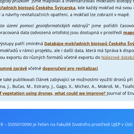
logický průzkum
“ jsme mapovali a inventarizovali mokřadní biotop
řadních biotopů
Českého Švýcarska
, kde každý mokřad má svou d
l a návrhy revitalizačních opatření, a mokřad lze zobrazit v mapě.
ýza území pomocí geoinformatických nástrojů“
jsme pořídili časov
pracovaná data (odvozená ortofoto) jsou dostupná v prostředí
mapo
 výstupy patří zmíněná
Databáze mokřadních biotopů
Českého Švý
křadů v rámci projektu, ale i další data, která má Správa k dispo
litou exportu do různých formátů včetně exportu do
Nálezové datab
kumné zprávě
včetně
doporučení pro revitalizaci
 také publikovali článek zabývající se možnostmi využití dronů při 
a, J., Bučas, M., Estrany, J., Gago, X., Michez, A., Mokroš, M., Tsiaf
f vegetation using drones, what could we improve?
Journal of En
ČR – SS05010090 je řešen na Fakultě životního prostředí UJEP v Úst