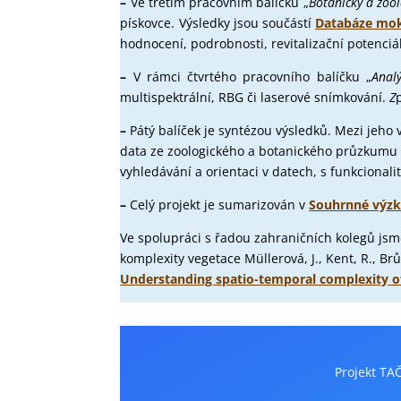
–
Ve třetím pracovním balíčku „
Botanický a zoo
pískovce. Výsledky jsou součástí
Databáze mok
hodnocení, podrobnosti, revitalizační potenciá
–
V rámci čtvrtého pracovního balíčku „
Anal
multispektrální, RBG či laserové snímkování.
Z
–
Pátý balíček je syntézou výsledků. Mezi jeho
data ze zoologického a botanického průzkumu mo
vyhledávání a orientaci v datech, s funkciona
–
Celý projekt je sumarizován v
Souhrnné výz
Ve spolupráci s řadou zahraničních kolegů jsme
komplexity vegetace Müllerová, J., Kent, R., Brůn
Understanding spatio-temporal complexity o
Projekt TA