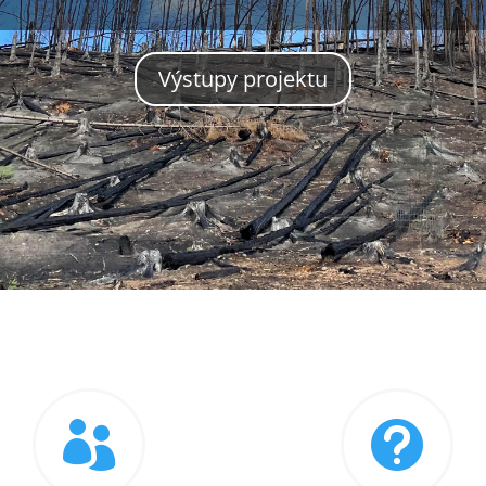
Výstupy projektu

