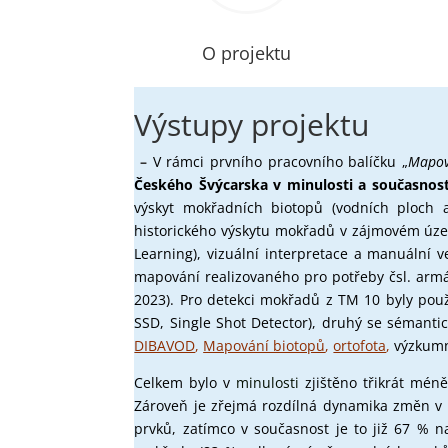
O projektu
Výstupy projektu
–
V rámci prvního pracovního balíčku „
Mapov
Českého
Švýcarska
v
minulosti
a současnost
výskyt mokřadních biotopů (vodních ploch 
historického výskytu mokřadů v zájmovém úze
Learning), vizuální interpretace a manuální 
mapování realizovaného pro potřeby čsl. arm
2023). Pro detekci mokřadů z TM 10 byly použi
SSD, Single Shot Detector), druhý se sémant
DIBAVOD
,
Mapování biotopů
,
ortofota
,
výzkumn
Celkem bylo v
minulosti
zjištěno třikrát mén
Zároveň je zřejmá rozdílná dynamika změn v 
prvků, zatímco v současnost je to již 67 % n