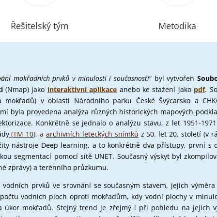
Řešitelský tým
Metodika
ání mokřadních prvků v minulosti i současnosti
“ byl vytvořen
Soub
i
(Nmap) jako
interaktivní
aplikace
anebo ke stažení jako
pdf
. S
a mokřadů) v oblasti Národního parku České Švýcarsko a CHKO
mí byla provedena analýza různých historických mapových podkla
vektorizace. Konkrétně se jednalo o analýzu stavu, z let 1951-197
ády
(
TM 10
),
a
archivních leteckých snímků
z 50. let 20. století (v
ty nástroje Deep learning, a to konkrétně dva přístupy, první s 
ickou segmentací pomocí sítě UNET. Současný výskyt byl zkompi
é zprávy) a terénního průzkumu.
ě vodních prvků ve srovnání se současným stavem, jejich výměra j
počtu vodních ploch oproti mokřadům, kdy vodní plochy v minulo
a úkor mokřadů. Stejný trend je zřejmý i při pohledu na jejich