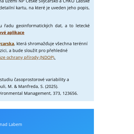
y na území NP České Švýcarsko a CHKO Labské
etailní kartu, na které je uveden jeho popis,
ou řadu geoinformatických dat, a to letecké
vé aplikace
carska
, která shromažďuje všechna terénní
zici, a bude sloužit pro přehledné
áze ochrany přírody (NDOP)
.
studiu časoprostorové variability a
ouli, M. & Manfreda, S. (2025).
vironmental Management, 373, 123656.
í nad Labem